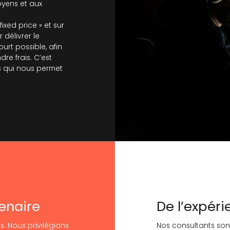
yens et aux
xed price » et sur
délivrer le
rt possible, afin
dre frais. C’est
ts qui nous permet
enaire
De l’expéri
s. Nous privilégions
Nos consultants son