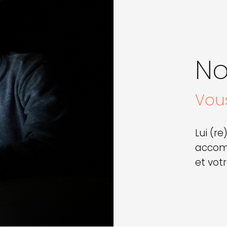
No
Vous
Lui (r
accom
et vot