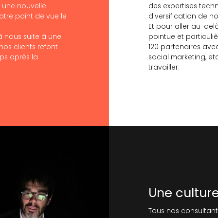
à une nouvelle
des expertises techni
tre point de vue le
diversification de 
Et pour aller au-de
à nous suite à une
pointue et particuli
os clients refont
120 partenaires avec
ps après la
social marketing, et
travailler.
Une cultur
Tous nos consultant