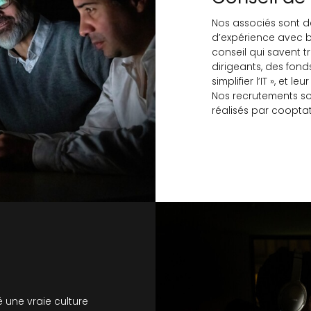
Nos associés sont d
d’expérience avec b
conseil qui savent t
dirigeants, des fonds
simplifier l’IT », et
Nos recrutements son
réalisés par cooptat
 une vraie culture