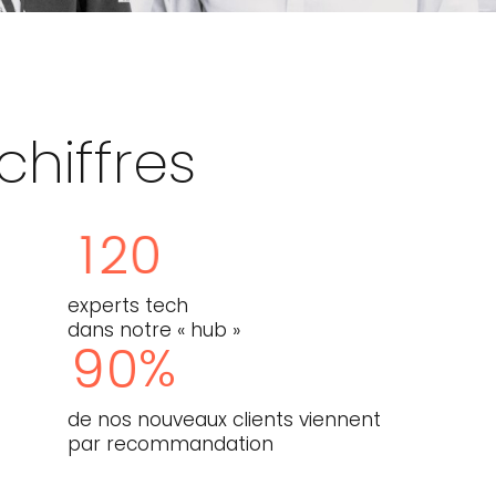
chiffres
1
2
0
experts tech
dans notre « hub »
%
9
0
de nos nouveaux clients viennent
par recommandation