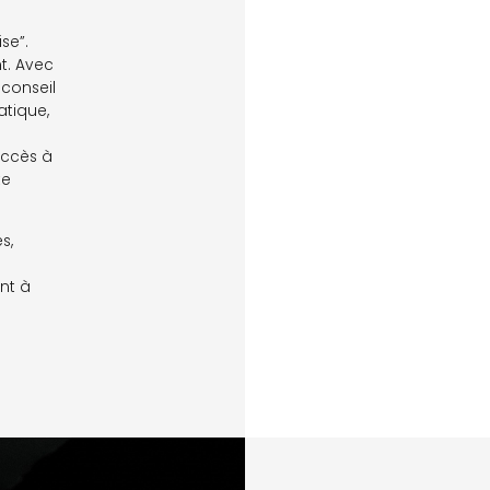
se”.
t. Avec
 conseil
atique,
s
uccès à
te
s,
n
nt à