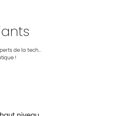
iants
perts de la tech…
tique !
 haut niveau