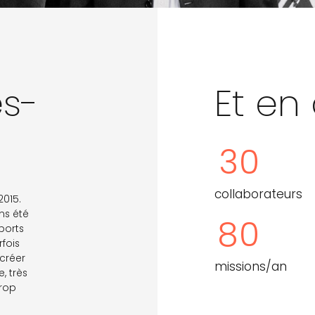
s-
Et en 
3
0
collaborateurs
2015.
ns été
8
0
ports
rfois
 créer
missions/an
, très
trop