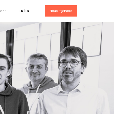
tact
FR
|
EN
Nous rejoindre