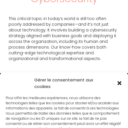
This critical topic in today’s world is still too often
poorly addressed by companies—and it’s not just
about technology. It involves building a cybersecurity
strategy aligned with business goals and deploying it
across the organization, including its human and
process dimensions. Our know-how covers both
cutting-edge technological expertise and
organizational and transformational aspects.
Gérer le consentement aux
cookies
Pour offrir les meilleures expériences, nous utilisons des
technologies telles que les cookies pour stocker et/ou accéder aux
informations des appareils. Le fait de consentir à ces technologies
nous permettra de traiter des données telles que le comportement
CONTACT
de navigation ou les ID uniques sur ce site. Le fait de ne pas
consentir ou de retirer son consentement peut avoir un effet négatif